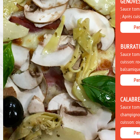
GENOVE
Sauce tomat
; Après cui
Per
BURRAT
Sauce toma
cuisson: ro
balsamique
Per
CALABRE
Sauce toma
champignon
cuisson: o
Per