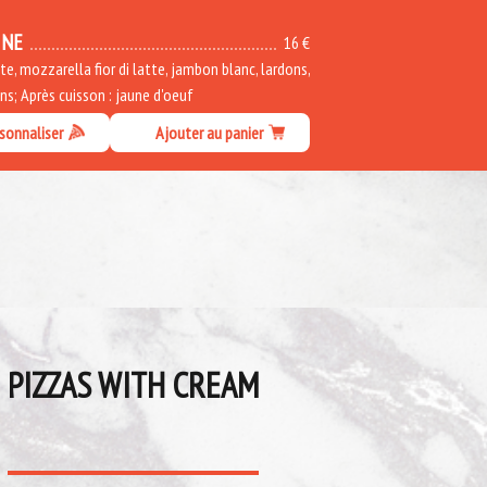
INE
16 €
, mozzarella fior di latte, jambon blanc, lardons,
s; Après cuisson : jaune d'oeuf
sonnaliser
Ajouter au panier
PIZZAS WITH CREAM