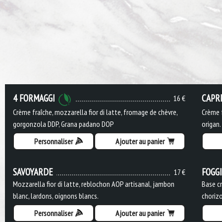
4 FORMAGGI
CAPR
16 €
Crème fraîche, mozzarella fior di latte, fromage de chèvre,
Crème f
gorgonzola DDP, Grana padano DOP
origan.
Personnaliser
Ajouter au panier
SAVOYARDE
FOGG
17 €
Mozzarella fior di latte, reblochon AOP artisanal, jambon
Base cr
blanc, lardons, oignons blancs.
chorizo
Personnaliser
Ajouter au panier