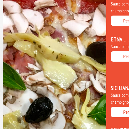
Sauce toma
champignons
Per
ETNA
Sauce toma
Per
SICILIAN
Sauce toma
champignons
Per