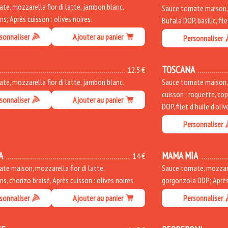
te, mozzarella fior di latte, jambon blanc,
Sauce tomate maison, b
; Après cuisson : olives noires.
Bufala DOP, basilic, file
sonnaliser
Ajouter au panier
Personnaliser
TOSCANA
12.5 €
te, mozzarella fior di latte, jambon blanc.
Sauce tomate maison, m
cuisson : roquette, co
sonnaliser
Ajouter au panier
DOP, filet d'huile d'oliv
Personnaliser
A
MAMA MIA
14 €
te maison, mozzarella fior di latte,
Sauce tomate, mozzarel
, chorizo braisé, Après cuisson : olives noires.
gorgonzola DDP; Après 
sonnaliser
Ajouter au panier
Personnaliser