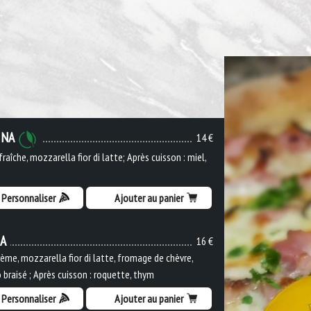
INA
14 €
raîche, mozzarella fior di latte; Après cuisson : miel,
Personnaliser
Ajouter au panier
IA
16 €
ème, mozzarella fior di latte, fromage de chèvre,
 braisé ; Après cuisson : roquette, thym
Personnaliser
Ajouter au panier