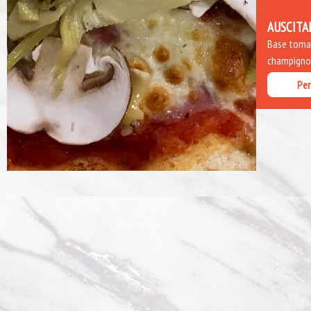
AUSCITA
Base tomate
champignon
Per