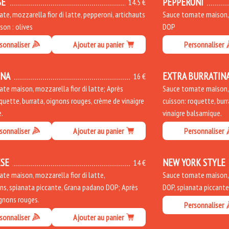
SE
PEPPERONI
14.5 €
e, mozzarella fior di latte, pepperoni, artichauts
Sauce tomate maison, m
sson : olives
DOP
sonnaliser
Ajouter au panier
Personnaliser
INA
EXTRA BURRATIN
16 €
te maison, mozzarella fior di latte; Après
Sauce tomate maison, m
quette, burrata, oignons rouges, crème de vinaigre
cuisson: roquette, bur
.
vinaigre balsamique.
sonnaliser
Ajouter au panier
Personnaliser
SE
NEW YORK STYLE
14 €
te maison, mozzarella fior di latte,
Sauce tomate maison, m
s, spianata piccante, Grana padano DOP; Après
DOP, spianata piccant
ignons rouges.
Personnaliser
sonnaliser
Ajouter au panier