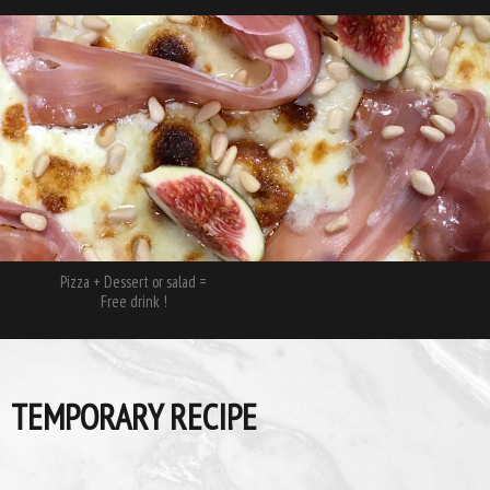
Pizza + Dessert or salad =
Free drink !
TEMPORARY RECIPE