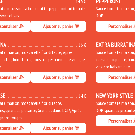
SE
PEPPERONI
14.5 €
e, mozzarella fior di latte, pepperoni, artichauts
Sauce tomate maison, m
sson : olives
DOP
sonnaliser
Ajouter au panier
Personnaliser
INA
EXTRA BURRATIN
16 €
te maison, mozzarella fior di latte; Après
Sauce tomate maison, m
quette, burrata, oignons rouges, crème de vinaigre
cuisson: roquette, bur
.
vinaigre balsamique.
sonnaliser
Ajouter au panier
Personnaliser
SE
NEW YORK STYLE
14 €
te maison, mozzarella fior di latte,
Sauce tomate maison, m
s, spianata piccante, Grana padano DOP; Après
DOP, spianata piccant
ignons rouges.
Personnaliser
sonnaliser
Ajouter au panier