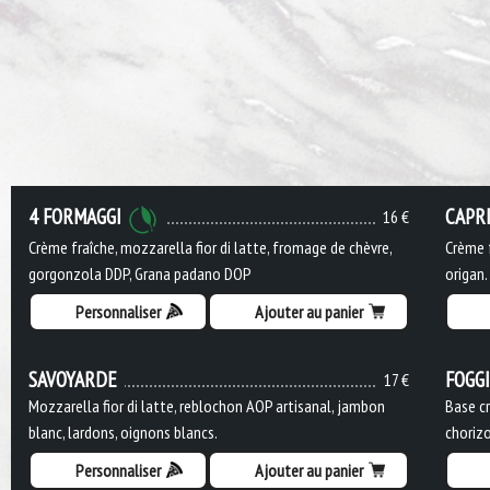
4 FORMAGGI
CAPR
16 €
Crème fraîche, mozzarella fior di latte, fromage de chèvre,
Crème f
gorgonzola DDP, Grana padano DOP
origan.
Personnaliser
Ajouter au panier
SAVOYARDE
FOGG
17 €
Mozzarella fior di latte, reblochon AOP artisanal, jambon
Base cr
blanc, lardons, oignons blancs.
chorizo
Personnaliser
Ajouter au panier