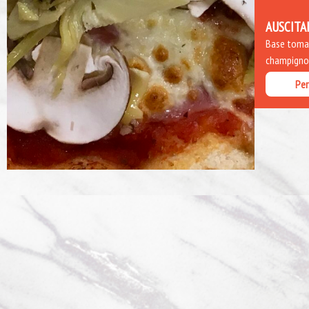
AUSCITA
Base tomate
champignon
Per