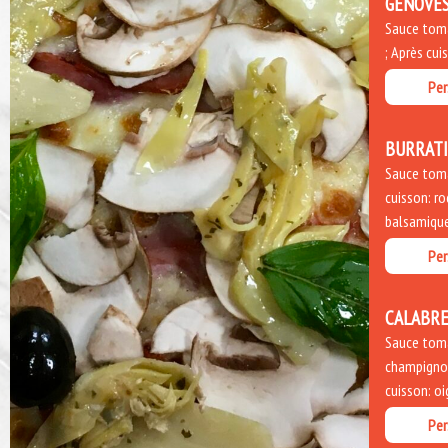
GENOVE
Sauce tomat
; Après cui
Per
BURRAT
Sauce toma
cuisson: ro
balsamique
Per
CALABRE
Sauce toma
champignon
cuisson: o
Per