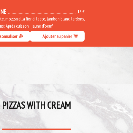
INE
16 €
, mozzarella fior di latte, jambon blanc, lardons,
s; Après cuisson : jaune d'oeuf
sonnaliser
Ajouter au panier
PIZZAS WITH CREAM