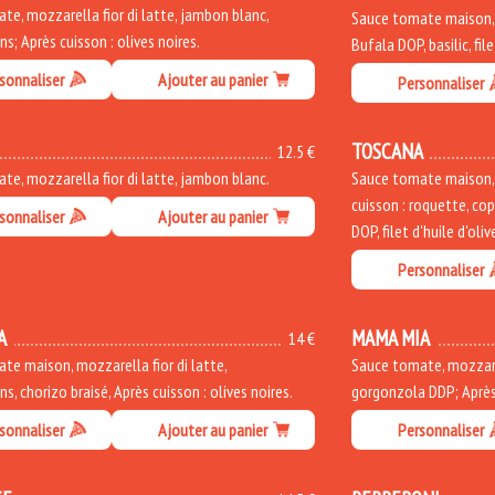
te, mozzarella fior di latte, jambon blanc,
Sauce tomate maison, b
; Après cuisson : olives noires.
Bufala DOP, basilic, file
sonnaliser
Ajouter au panier
Personnaliser
TOSCANA
12.5 €
te, mozzarella fior di latte, jambon blanc.
Sauce tomate maison, m
cuisson : roquette, co
sonnaliser
Ajouter au panier
DOP, filet d'huile d'oliv
Personnaliser
A
MAMA MIA
14 €
te maison, mozzarella fior di latte,
Sauce tomate, mozzarel
, chorizo braisé, Après cuisson : olives noires.
gorgonzola DDP; Après 
sonnaliser
Ajouter au panier
Personnaliser