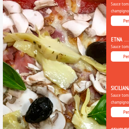
Sauce toma
champignons
Per
ETNA
Sauce toma
Per
SICILIAN
Sauce toma
champignons
Per