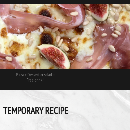
Pizza + Dessert or salad =
Free drink !
TEMPORARY RECIPE