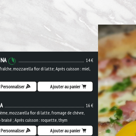
INA
14 €
raîche, mozzarella fior di latte; Après cuisson : miel,
Personnaliser
Ajouter au panier
IA
16 €
ème, mozzarella fior di latte, fromage de chèvre,
 braisé ; Après cuisson : roquette, thym
Personnaliser
Ajouter au panier