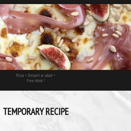
Pizza + Dessert or salad =
Free drink !
TEMPORARY RECIPE