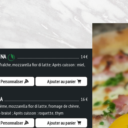
INA
14 €
raîche, mozzarella fior di latte; Après cuisson : miel,
Personnaliser
Ajouter au panier
IA
16 €
ème, mozzarella fior di latte, fromage de chèvre,
 braisé ; Après cuisson : roquette, thym
Personnaliser
Ajouter au panier