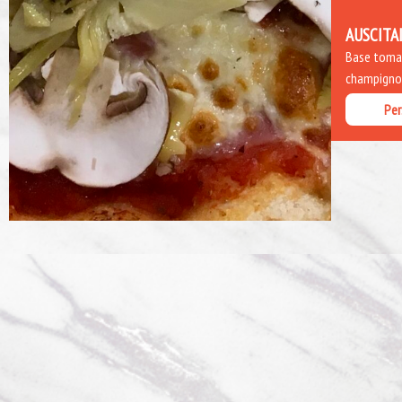
AUSCITA
Base tomate
champignon
Per