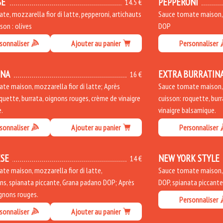
SE
PEPPERONI
14.5 €
e, mozzarella fior di latte, pepperoni, artichauts
Sauce tomate maison, m
sson : olives
DOP
sonnaliser
Ajouter au panier
Personnaliser
INA
EXTRA BURRATIN
16 €
te maison, mozzarella fior di latte; Après
Sauce tomate maison, m
quette, burrata, oignons rouges, crème de vinaigre
cuisson: roquette, bur
.
vinaigre balsamique.
sonnaliser
Ajouter au panier
Personnaliser
SE
NEW YORK STYLE
14 €
te maison, mozzarella fior di latte,
Sauce tomate maison, m
s, spianata piccante, Grana padano DOP; Après
DOP, spianata piccant
ignons rouges.
Personnaliser
sonnaliser
Ajouter au panier