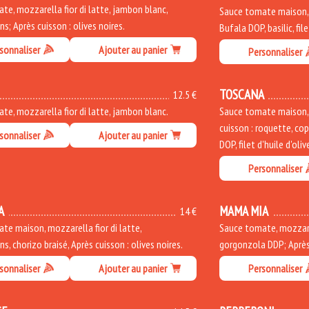
te, mozzarella fior di latte, jambon blanc,
Sauce tomate maison, b
; Après cuisson : olives noires.
Bufala DOP, basilic, file
sonnaliser
Ajouter au panier
Personnaliser
TOSCANA
12.5 €
te, mozzarella fior di latte, jambon blanc.
Sauce tomate maison, m
cuisson : roquette, co
sonnaliser
Ajouter au panier
DOP, filet d'huile d'oliv
Personnaliser
A
MAMA MIA
14 €
te maison, mozzarella fior di latte,
Sauce tomate, mozzarel
, chorizo braisé, Après cuisson : olives noires.
gorgonzola DDP; Après 
sonnaliser
Ajouter au panier
Personnaliser