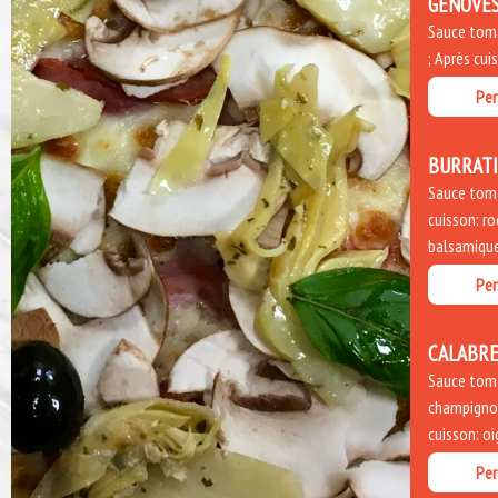
GENOVE
Sauce tomat
; Après cui
Per
BURRAT
Sauce toma
cuisson: ro
balsamique
Per
CALABRE
Sauce toma
champignon
cuisson: o
Per