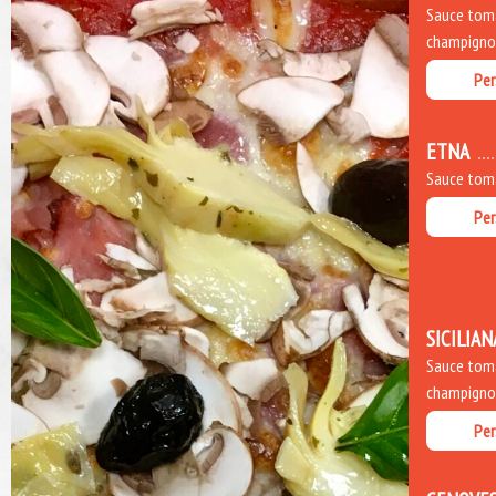
Sauce toma
champignons
Per
ETNA
Sauce toma
Per
SICILIAN
Sauce toma
champignons
Per