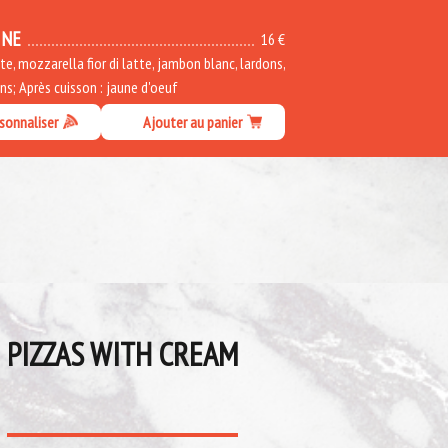
INE
16 €
, mozzarella fior di latte, jambon blanc, lardons,
s; Après cuisson : jaune d'oeuf
sonnaliser
Ajouter au panier
PIZZAS WITH CREAM