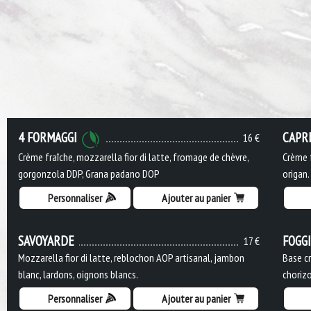
4 FORMAGGI
CAPR
16 €
Crème fraîche, mozzarella fior di latte, fromage de chèvre,
Crème f
gorgonzola DDP, Grana padano DOP
origan.
Personnaliser
Ajouter au panier
SAVOYARDE
FOGG
17 €
Mozzarella fior di latte, reblochon AOP artisanal, jambon
Base cr
blanc, lardons, oignons blancs.
chorizo
Personnaliser
Ajouter au panier