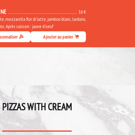
INE
16 €
, mozzarella fior di latte, jambon blanc, lardons,
s; Après cuisson : jaune d'oeuf
sonnaliser
Ajouter au panier
PIZZAS WITH CREAM