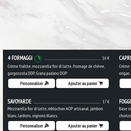
4 FORMAGGI
CAPR
16 €
Crème fraîche, mozzarella fior di latte, fromage de chèvre,
Crème f
gorgonzola DDP, Grana padano DOP
origan.
Personnaliser
Ajouter au panier
SAVOYARDE
FOGG
17 €
Mozzarella fior di latte, reblochon AOP artisanal, jambon
Base cr
blanc, lardons, oignons blancs.
chorizo
Personnaliser
Ajouter au panier