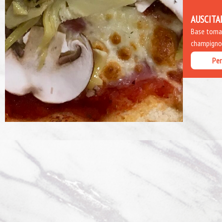
AUSCITA
Base tomate
champignon
Per