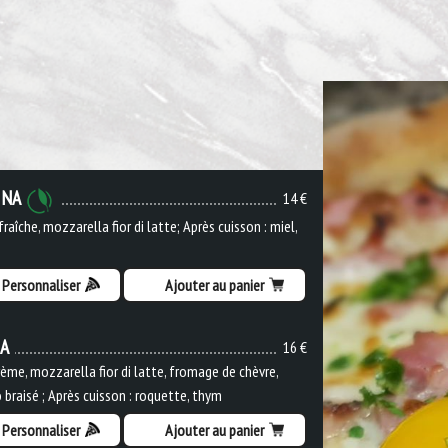
INA
14 €
raîche, mozzarella fior di latte; Après cuisson : miel,
Personnaliser
Ajouter au panier
IA
16 €
ème, mozzarella fior di latte, fromage de chèvre,
 braisé ; Après cuisson : roquette, thym
Personnaliser
Ajouter au panier