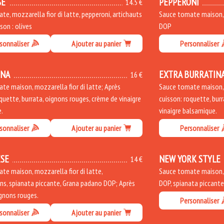
SE
PEPPERONI
14.5 €
e, mozzarella fior di latte, pepperoni, artichauts
Sauce tomate maison, m
sson : olives
DOP
sonnaliser
Ajouter au panier
Personnaliser
INA
EXTRA BURRATIN
16 €
te maison, mozzarella fior di latte; Après
Sauce tomate maison, m
quette, burrata, oignons rouges, crème de vinaigre
cuisson: roquette, bur
.
vinaigre balsamique.
sonnaliser
Ajouter au panier
Personnaliser
SE
NEW YORK STYLE
14 €
te maison, mozzarella fior di latte,
Sauce tomate maison, m
s, spianata piccante, Grana padano DOP; Après
DOP, spianata piccant
ignons rouges.
Personnaliser
sonnaliser
Ajouter au panier