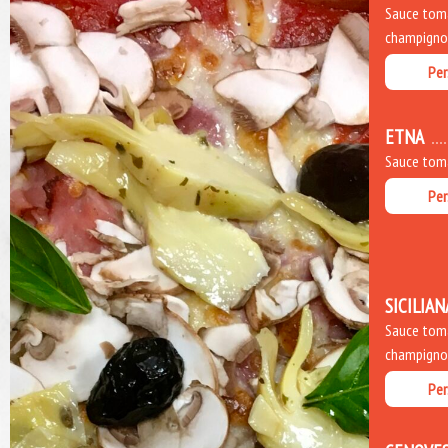
Sauce toma
champignons
Per
ETNA
Sauce toma
Per
SICILIAN
Sauce toma
champignons
Per