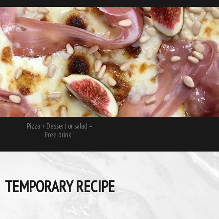
Pizza + Dessert or salad =
Free drink !
TEMPORARY RECIPE