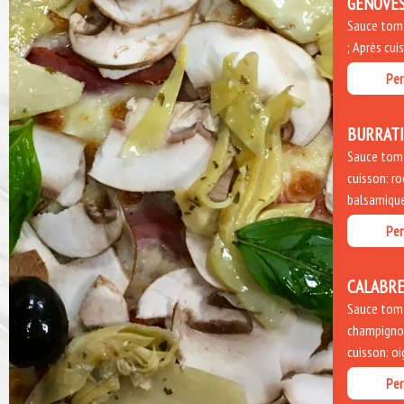
GENOVE
Sauce tomat
; Après cui
Per
BURRAT
Sauce toma
cuisson: ro
balsamique
Per
CALABRE
Sauce toma
champignon
cuisson: o
Per