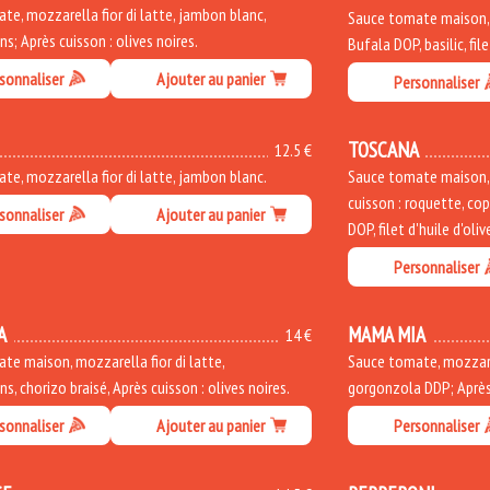
te, mozzarella fior di latte, jambon blanc,
Sauce tomate maison, b
; Après cuisson : olives noires.
Bufala DOP, basilic, file
sonnaliser
Ajouter au panier
Personnaliser
TOSCANA
12.5 €
te, mozzarella fior di latte, jambon blanc.
Sauce tomate maison, m
cuisson : roquette, co
sonnaliser
Ajouter au panier
DOP, filet d'huile d'oliv
Personnaliser
A
MAMA MIA
14 €
te maison, mozzarella fior di latte,
Sauce tomate, mozzarel
, chorizo braisé, Après cuisson : olives noires.
gorgonzola DDP; Après 
sonnaliser
Ajouter au panier
Personnaliser