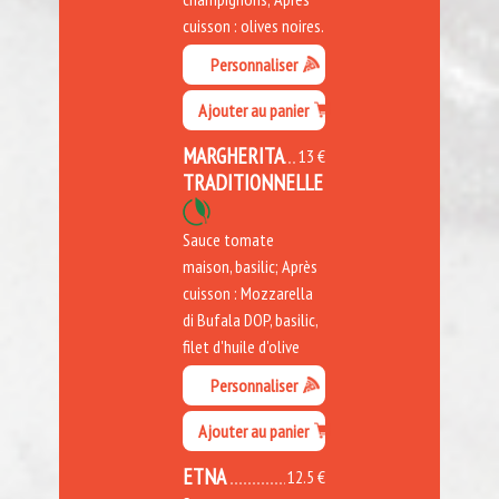
cuisson : olives noires.
Personnaliser
Ajouter au panier
MARGHERITA
13 €
TRADITIONNELLE
Sauce tomate
maison, basilic; Après
cuisson : Mozzarella
di Bufala DOP, basilic,
filet d'huile d'olive
Personnaliser
Ajouter au panier
ETNA
12.5 €