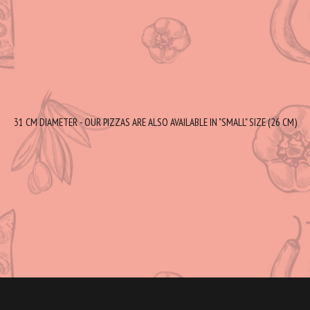
31 CM DIAMETER - OUR PIZZAS ARE ALSO AVAILABLE IN "SMALL" SIZE (26 CM)