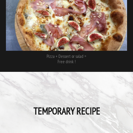
Pizza + Dessert or salad =
Free drink !
TEMPORARY RECIPE