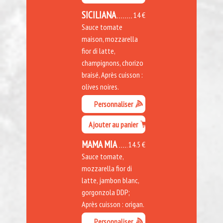
SICILIANA
14 €
Sauce tomate
maison, mozzarella
fior di latte,
champignons, chorizo
braisé, Après cuisson :
olives noires.
Personnaliser
Ajouter au panier
MAMA MIA
14.5 €
Sauce tomate,
mozzarella fior di
latte, jambon blanc,
gorgonzola DDP;
Après cuisson : origan.
Personnaliser