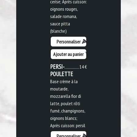
cerise; Après cuisson:
oignons rouges,
salade romana,
sauce pitta
(blanche)
Personnaliser
Ajouter au panier
PERSI-
14 €
POULETTE
Base crème à la
moutarde,
mozzarella fior di
latte, poulet rôti
fumé, champignons,
oignons blancs;
Après cuisson: persil
Personnaliser