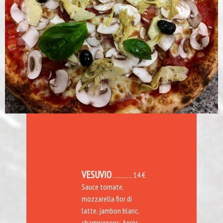
VESUVIO
14 €
Sauce tomate,
mozzarella fior di
latte, jambon blanc,
champignons; Après