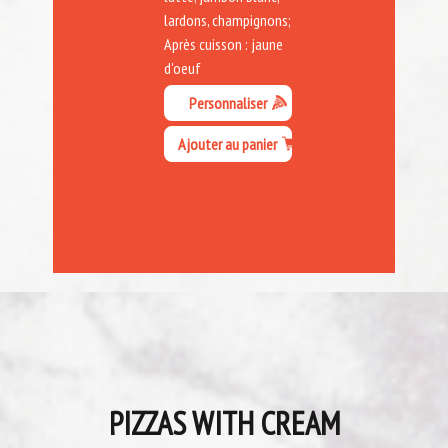
lardons, champignons;
Après cuisson : jaune
d'oeuf
Personnaliser
Ajouter au panier
PIZZAS WITH CREAM