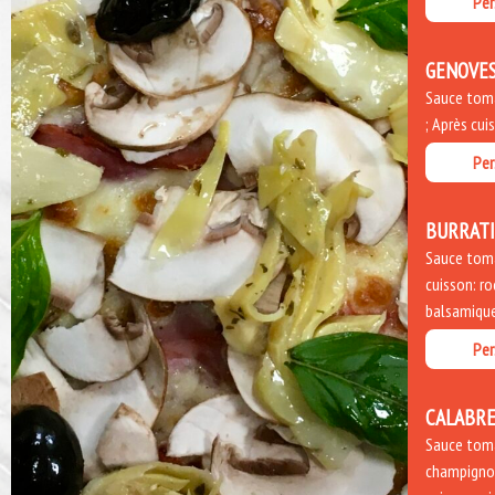
Per
GENOVE
Sauce tomat
; Après cui
Per
BURRAT
Sauce toma
cuisson: ro
balsamique
Per
CALABRE
Sauce toma
champignon