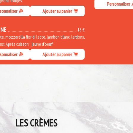
ignons rouges.
Personnaliser
sonnaliser
Ajouter au panier
INE
16 €
, mozzarella fior di latte, jambon blanc, lardons,
s; Après cuisson : jaune d'oeuf
sonnaliser
Ajouter au panier
LES CRÈMES