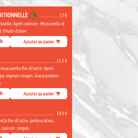
DITIONNELLE
13 €
asilic; Après cuisson : Mozzarella di
t d'huile d'olive
Ajouter au panier
15.5 €
ozzarella fior di latte; Après
ppa, oignons rouges, Grana padano
e.
Ajouter au panier
14.5 €
la fior di latte, jambon blanc,
cuisson : origan.