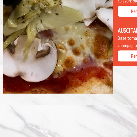
cuisson: o
Per
AUSCITA
Base tomate
champignon
Per