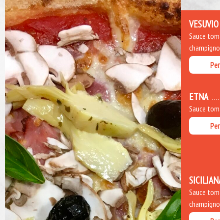
VESUVIO
Sauce toma
champignons
Per
ETNA
Sauce toma
Per
SICILIAN
Sauce toma
champignons