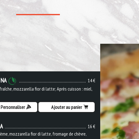
INA
14 €
raîche, mozzarella fior di latte; Après cuisson : miel,
Personnaliser
Ajouter au panier
IA
16 €
ème, mozzarella fior di latte, fromage de chèvre,