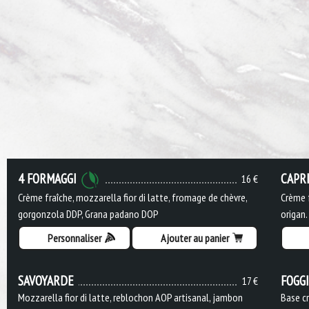
4 FORMAGGI
CAPR
16 €
Crème fraîche, mozzarella fior di latte, fromage de chèvre,
Crème f
gorgonzola DDP, Grana padano DOP
origan.
Personnaliser
Ajouter au panier
SAVOYARDE
FOGG
17 €
Mozzarella fior di latte, reblochon AOP artisanal, jambon
Base cr