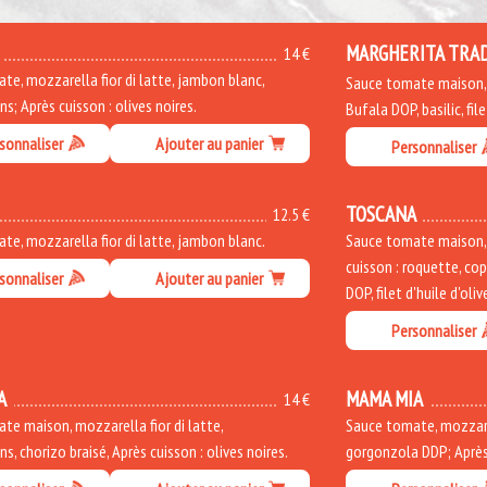
MARGHERITA TRA
14 €
te, mozzarella fior di latte, jambon blanc,
Sauce tomate maison, b
; Après cuisson : olives noires.
Bufala DOP, basilic, file
sonnaliser
Ajouter au panier
Personnaliser
TOSCANA
12.5 €
te, mozzarella fior di latte, jambon blanc.
Sauce tomate maison, m
cuisson : roquette, co
sonnaliser
Ajouter au panier
DOP, filet d'huile d'oliv
Personnaliser
A
MAMA MIA
14 €
te maison, mozzarella fior di latte,
Sauce tomate, mozzarel
, chorizo braisé, Après cuisson : olives noires.
gorgonzola DDP; Après 