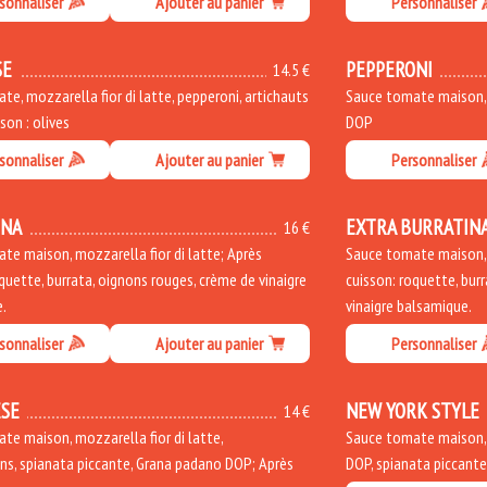
sonnaliser
Ajouter au panier
Personnaliser
SE
PEPPERONI
14.5 €
e, mozzarella fior di latte, pepperoni, artichauts
Sauce tomate maison, m
sson : olives
DOP
sonnaliser
Ajouter au panier
Personnaliser
INA
EXTRA BURRATIN
16 €
te maison, mozzarella fior di latte; Après
Sauce tomate maison, m
quette, burrata, oignons rouges, crème de vinaigre
cuisson: roquette, bur
.
vinaigre balsamique.
sonnaliser
Ajouter au panier
Personnaliser
SE
NEW YORK STYLE
14 €
te maison, mozzarella fior di latte,
Sauce tomate maison, m
s, spianata piccante, Grana padano DOP; Après
DOP, spianata piccant