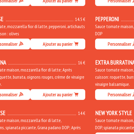
sonnaliser
Ajouter au panier
Personnaliser
SE
PEPPERONI
14.5 €
e, mozzarella fior di latte, pepperoni, artichauts
Sauce tomate maison, m
sson : olives
DOP
sonnaliser
Ajouter au panier
Personnaliser
INA
EXTRA BURRATIN
16 €
te maison, mozzarella fior di latte; Après
Sauce tomate maison, m
quette, burrata, oignons rouges, crème de vinaigre
cuisson: roquette, bur
.
vinaigre balsamique.
sonnaliser
Ajouter au panier
Personnaliser
SE
NEW YORK STYLE
14 €
te maison, mozzarella fior di latte,
Sauce tomate maison, m
s, spianata piccante, Grana padano DOP; Après
DOP, spianata piccant