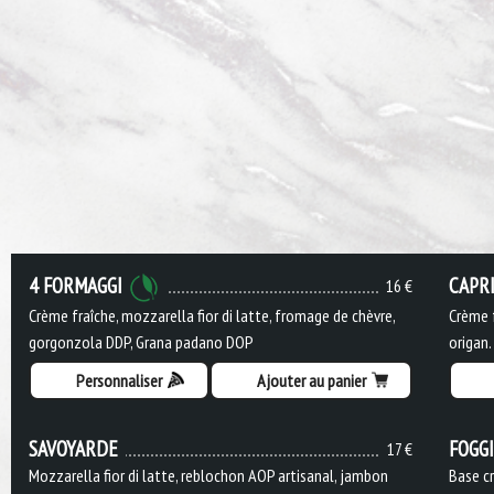
4 FORMAGGI
CAPR
16 €
Crème fraîche, mozzarella fior di latte, fromage de chèvre,
Crème f
gorgonzola DDP, Grana padano DOP
origan.
Personnaliser
Ajouter au panier
SAVOYARDE
FOGG
17 €
Mozzarella fior di latte, reblochon AOP artisanal, jambon
Base cr