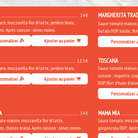
MARGHERITA TRA
14 €
te, mozzarella fior di latte, jambon blanc,
Sauce tomate maison, b
; Après cuisson : olives noires.
Bufala DOP, basilic, file
sonnaliser
Ajouter au panier
Personnaliser
TOSCANA
12.5 €
te, mozzarella fior di latte, jambon blanc.
Sauce tomate maison, m
cuisson : roquette, co
sonnaliser
Ajouter au panier
DOP, filet d'huile d'oliv
Personnaliser
A
MAMA MIA
14 €
te maison, mozzarella fior di latte,
Sauce tomate, mozzarel
, chorizo braisé, Après cuisson : olives noires.
gorgonzola DDP; Après 