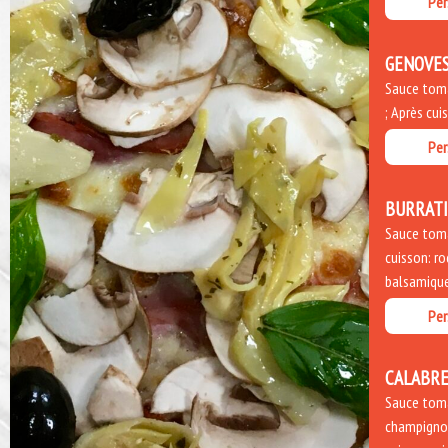
Per
GENOVE
Sauce tomat
; Après cui
Per
BURRAT
Sauce toma
cuisson: ro
balsamique
Per
CALABRE
Sauce toma
champignon