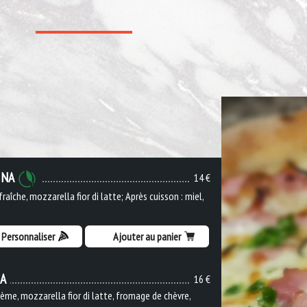
INA
14 €
raîche, mozzarella fior di latte; Après cuisson : miel,
Personnaliser
Ajouter au panier
IA
16 €
ème, mozzarella fior di latte, fromage de chèvre,