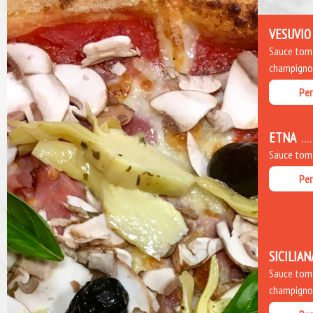
VESUVIO
Sauce toma
champignons
Per
ETNA
Sauce toma
Per
SICILIAN
Sauce toma
champignons