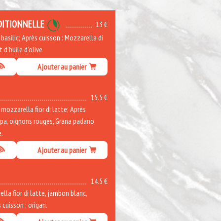
DITIONNELLE
13 €
asilic; Après cuisson : Mozzarella di
t d'huile d'olive
Ajouter au panier
15.5 €
ozzarella fior di latte; Après
ppa, oignons rouges, Grana padano
e.
Ajouter au panier
14.5 €
la fior di latte, jambon blanc,
cuisson : origan.