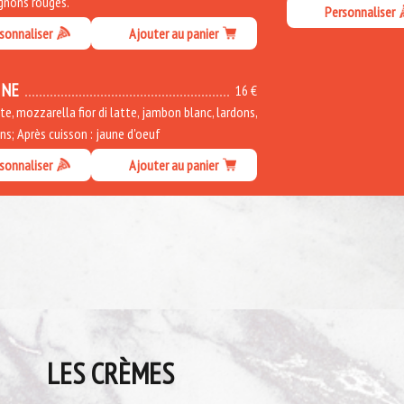
ignons rouges.
Personnaliser
sonnaliser
Ajouter au panier
INE
16 €
, mozzarella fior di latte, jambon blanc, lardons,
s; Après cuisson : jaune d'oeuf
sonnaliser
Ajouter au panier
LES CRÈMES