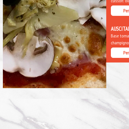
cuisson: o
Per
AUSCITA
Base tomate
champignon
Per