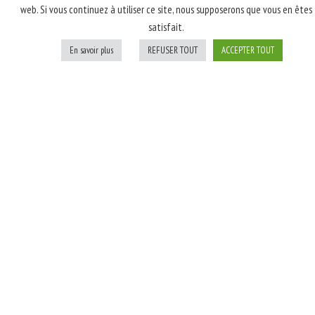
web. Si vous continuez à utiliser ce site, nous supposerons que vous en êtes
latte, poulet rôti
satisfait.
fumé, champignons,
oignons blancs; Après
En savoir plus
REFUSER TOUT
ACCEPTER TOUT
cuisson: persil
Personnaliser
Ajouter au panier