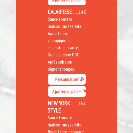
CALABRESE
14 €
Sauce tomate
maison, mozzarella
fior di latte,
champignons,
spianata piccante,
Grana padano DOP;
Après cuisson:
oignons rouges.
Personnaliser
Ajouter au panier
NEW YORK
16 €
STYLE
Sauce tomate
maison, mozzarella
fior di latte, pepperoni