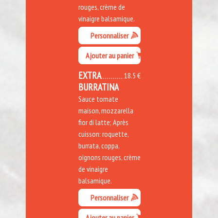
rouges, crème de
vinaigre balsamique.
Personnaliser
Ajouter au panier
EXTRA
18.5 €
BURRATINA
Sauce tomate
maison, mozzarella
fior di latte; Après
cuisson: roquette,
burrata, coppa,
oignons rouges, crème
de vinaigre
balsamique.
Personnaliser
Ajouter au panier