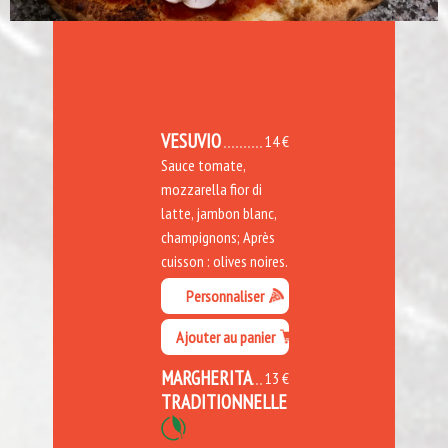
VESUVIO
14 €
Sauce tomate,
mozzarella fior di
latte, jambon blanc,
champignons; Après
cuisson : olives noires.
Personnaliser
Ajouter au panier
MARGHERITA
13 €
TRADITIONNELLE