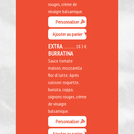
rouges, crème de
vinaigre balsamique.
Personnaliser
Ajouter au panier
EXTRA
18.5 €
BURRATINA
Sauce tomate
maison, mozzarella
fior di latte; Après
cuisson: roquette,
burrata, coppa,
oignons rouges, crème
de vinaigre
balsamique.
Personnaliser
Ajouter au panier