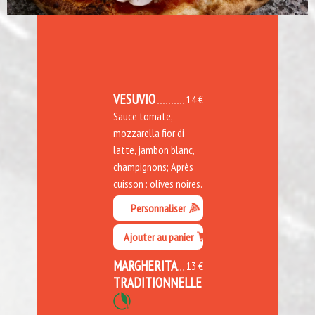
VESUVIO
14 €
Sauce tomate,
mozzarella fior di
latte, jambon blanc,
champignons; Après
cuisson : olives noires.
Personnaliser
Ajouter au panier
MARGHERITA
13 €
TRADITIONNELLE