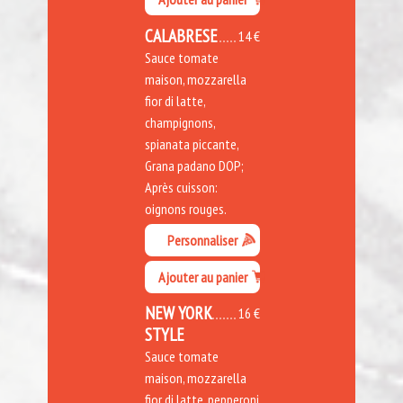
CALABRESE
14 €
Sauce tomate
maison, mozzarella
fior di latte,
champignons,
spianata piccante,
Grana padano DOP;
Après cuisson:
oignons rouges.
Personnaliser
Ajouter au panier
NEW YORK
16 €
STYLE
Sauce tomate
maison, mozzarella
fior di latte, pepperoni