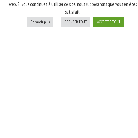
web. Si vous continuez à utiliser ce site, nous supposerons que vous en êtes
latte, poulet rôti
satisfait.
fumé, champignons,
oignons blancs; Après
En savoir plus
REFUSER TOUT
ACCEPTER TOUT
cuisson: persil
Personnaliser
Ajouter au panier