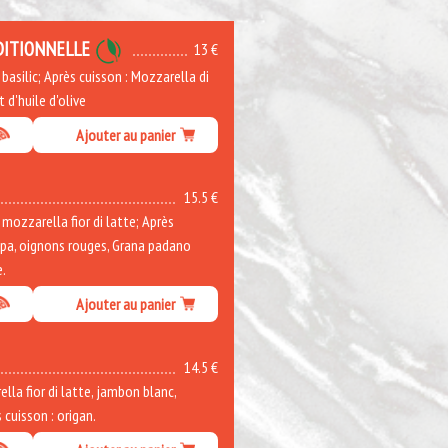
DITIONNELLE
13 €
asilic; Après cuisson : Mozzarella di
t d'huile d'olive
Ajouter au panier
15.5 €
ozzarella fior di latte; Après
ppa, oignons rouges, Grana padano
e.
Ajouter au panier
14.5 €
la fior di latte, jambon blanc,
cuisson : origan.