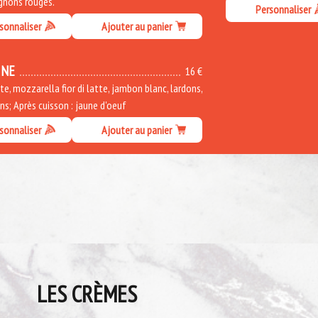
ignons rouges.
Personnaliser
sonnaliser
Ajouter au panier
INE
16 €
, mozzarella fior di latte, jambon blanc, lardons,
s; Après cuisson : jaune d'oeuf
sonnaliser
Ajouter au panier
LES CRÈMES