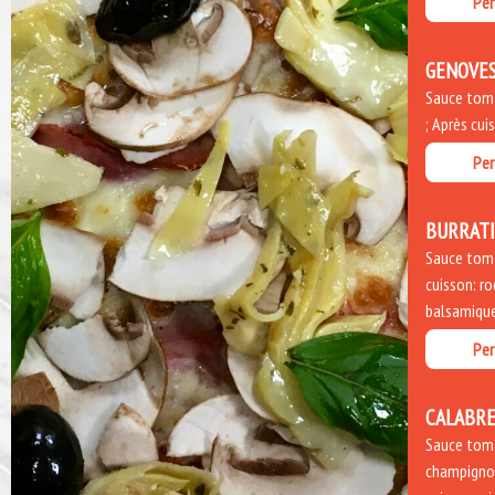
Per
GENOVE
Sauce tomat
; Après cui
Per
BURRAT
Sauce toma
cuisson: ro
balsamique
Per
CALABRE
Sauce toma
champignon