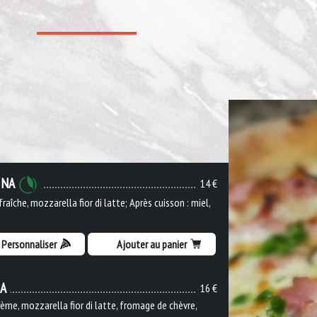
INA
14 €
raîche, mozzarella fior di latte; Après cuisson : miel,
Personnaliser
Ajouter au panier
IA
16 €
ème, mozzarella fior di latte, fromage de chèvre,