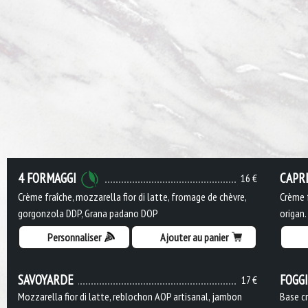
4 FORMAGGI
CAPR
16 €
Crème fraîche, mozzarella fior di latte, fromage de chèvre,
Crème f
gorgonzola DDP, Grana padano DOP
origan.
Personnaliser
Ajouter au panier
SAVOYARDE
FOGG
17 €
Mozzarella fior di latte, reblochon AOP artisanal, jambon
Base cr