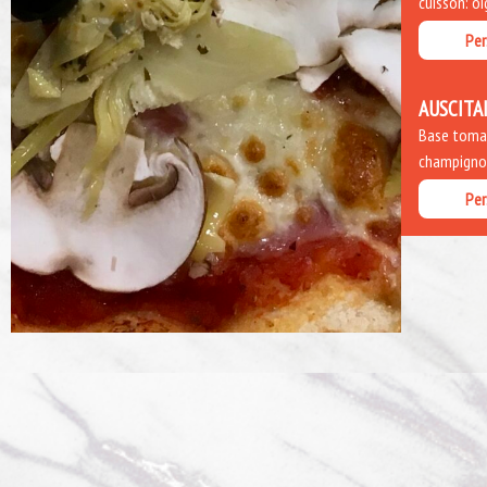
cuisson: o
Per
AUSCITA
Base tomate
champignon
Per