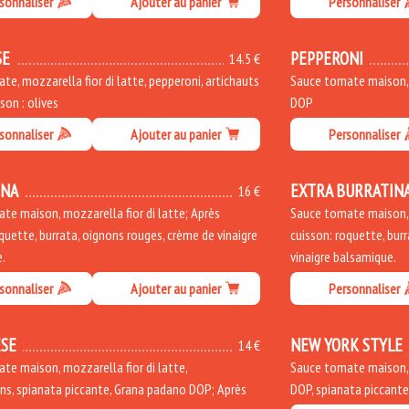
sonnaliser
Ajouter au panier
Personnaliser
SE
PEPPERONI
14.5 €
e, mozzarella fior di latte, pepperoni, artichauts
Sauce tomate maison, m
sson : olives
DOP
sonnaliser
Ajouter au panier
Personnaliser
INA
EXTRA BURRATIN
16 €
te maison, mozzarella fior di latte; Après
Sauce tomate maison, m
quette, burrata, oignons rouges, crème de vinaigre
cuisson: roquette, bur
.
vinaigre balsamique.
sonnaliser
Ajouter au panier
Personnaliser
SE
NEW YORK STYLE
14 €
te maison, mozzarella fior di latte,
Sauce tomate maison, m
s, spianata piccante, Grana padano DOP; Après
DOP, spianata piccant