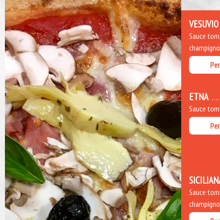
VESUVIO
Sauce toma
champignons
Per
ETNA
Sauce toma
Per
SICILIAN
Sauce toma
champignons