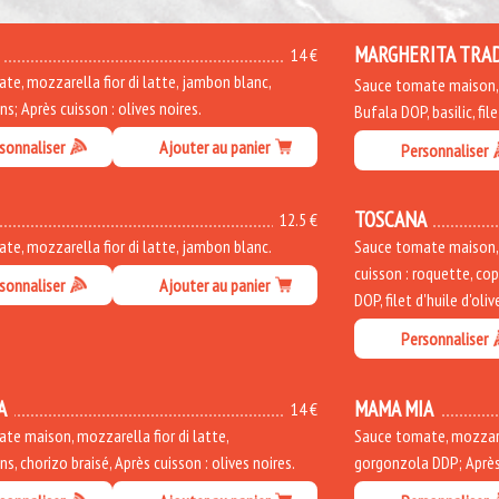
MARGHERITA TRA
14 €
te, mozzarella fior di latte, jambon blanc,
Sauce tomate maison, b
; Après cuisson : olives noires.
Bufala DOP, basilic, file
sonnaliser
Ajouter au panier
Personnaliser
TOSCANA
12.5 €
te, mozzarella fior di latte, jambon blanc.
Sauce tomate maison, m
cuisson : roquette, co
sonnaliser
Ajouter au panier
DOP, filet d'huile d'oliv
Personnaliser
A
MAMA MIA
14 €
te maison, mozzarella fior di latte,
Sauce tomate, mozzarel
, chorizo braisé, Après cuisson : olives noires.
gorgonzola DDP; Après 