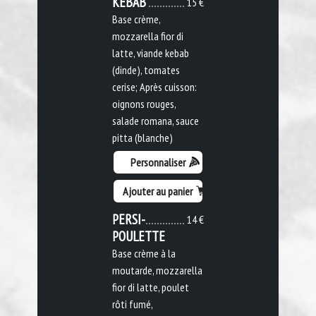
KEBAB
15 €
Base crème,
mozzarella fior di
latte, viande kebab
(dinde), tomates
cerise; Après cuisson:
oignons rouges,
salade romana, sauce
pitta (blanche)
Personnaliser
Ajouter au panier
PERSI-
14 €
POULETTE
Base crème à la
moutarde, mozzarella
fior di latte, poulet
rôti fumé,