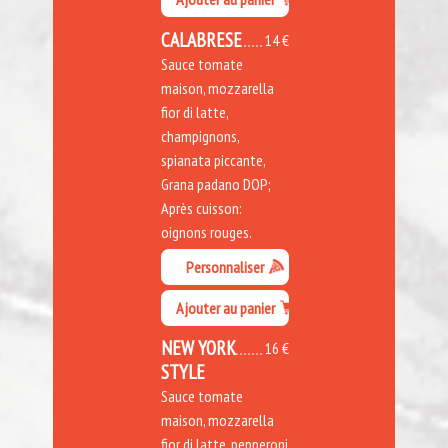
CALABRESE
14 €
Sauce tomate
maison, mozzarella
fior di latte,
champignons,
spianata piccante,
Grana padano DOP;
Après cuisson:
oignons rouges.
Personnaliser
Ajouter au panier
NEW YORK
16 €
STYLE
Sauce tomate
maison, mozzarella
fior di latte, pepperoni