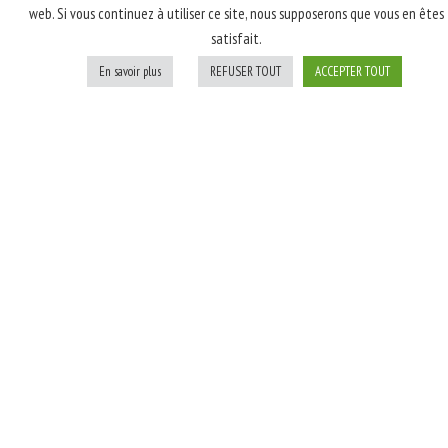
web. Si vous continuez à utiliser ce site, nous supposerons que vous en êtes
latte, poulet rôti
satisfait.
fumé, champignons,
oignons blancs; Après
En savoir plus
REFUSER TOUT
ACCEPTER TOUT
cuisson: persil
Personnaliser
Ajouter au panier