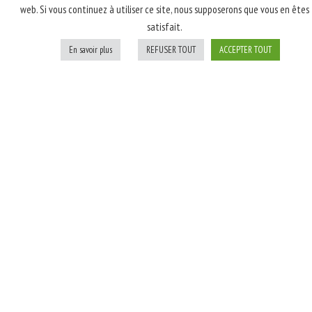
web. Si vous continuez à utiliser ce site, nous supposerons que vous en êtes
latte, poulet rôti
satisfait.
fumé, champignons,
oignons blancs; Après
En savoir plus
REFUSER TOUT
ACCEPTER TOUT
cuisson: persil
Personnaliser
Ajouter au panier