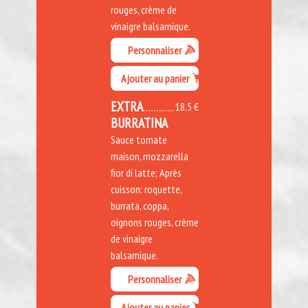
rouges, crème de
vinaigre balsamique.
Personnaliser
Ajouter au panier
EXTRA
18.5 €
BURRATINA
Sauce tomate
maison, mozzarella
fior di latte; Après
cuisson: roquette,
burrata, coppa,
oignons rouges, crème
de vinaigre
balsamique.
Personnaliser
Ajouter au panier