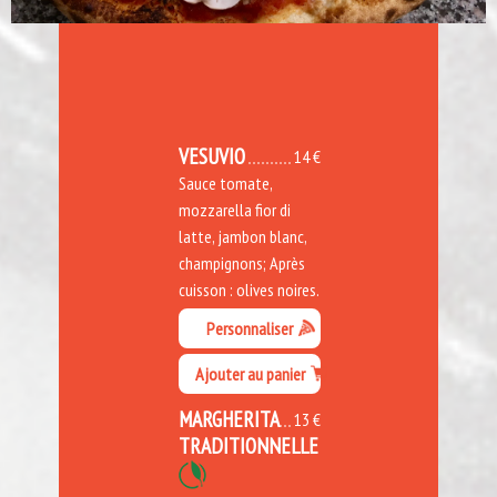
VESUVIO
14 €
Sauce tomate,
mozzarella fior di
latte, jambon blanc,
champignons; Après
cuisson : olives noires.
Personnaliser
Ajouter au panier
MARGHERITA
13 €
TRADITIONNELLE