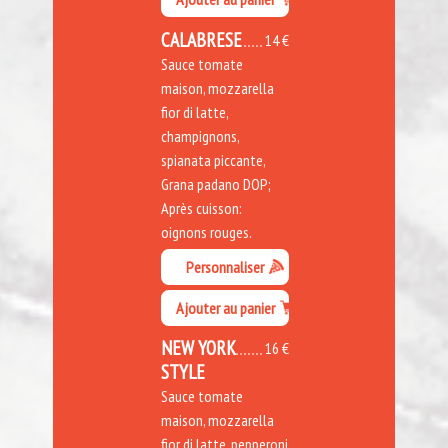
CALABRESE
14 €
Sauce tomate
maison, mozzarella
fior di latte,
champignons,
spianata piccante,
Grana padano DOP;
Après cuisson:
oignons rouges.
Personnaliser
Ajouter au panier
NEW YORK
16 €
STYLE
Sauce tomate
maison, mozzarella
fior di latte, pepperoni