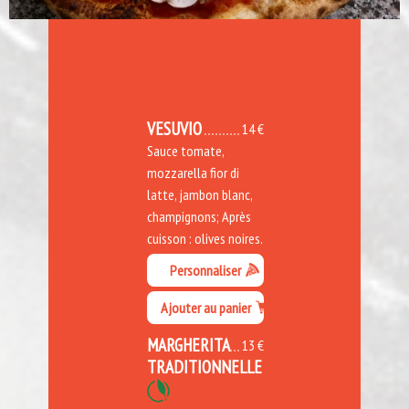
VESUVIO
14 €
Sauce tomate,
mozzarella fior di
latte, jambon blanc,
champignons; Après
cuisson : olives noires.
Personnaliser
Ajouter au panier
MARGHERITA
13 €
TRADITIONNELLE