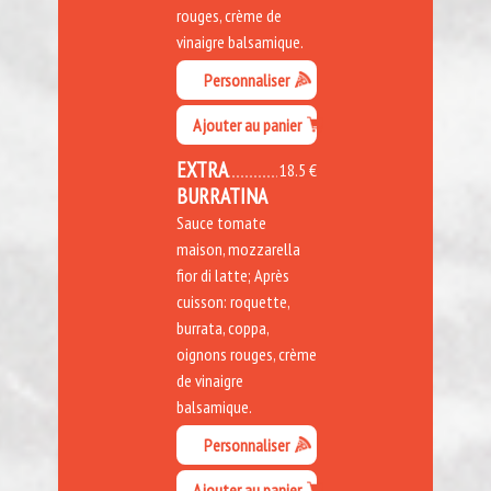
rouges, crème de
vinaigre balsamique.
Personnaliser
Ajouter au panier
EXTRA
18.5 €
BURRATINA
Sauce tomate
maison, mozzarella
fior di latte; Après
cuisson: roquette,
burrata, coppa,
oignons rouges, crème
de vinaigre
balsamique.
Personnaliser
Ajouter au panier