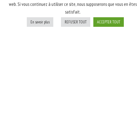
web. Si vous continuez à utiliser ce site, nous supposerons que vous en êtes
latte, poulet rôti
satisfait.
fumé, champignons,
oignons blancs; Après
En savoir plus
REFUSER TOUT
ACCEPTER TOUT
cuisson: persil
Personnaliser
Ajouter au panier