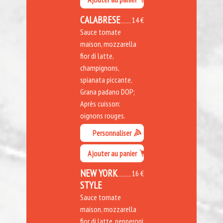
CALABRESE
14 €
Sauce tomate
maison, mozzarella
fior di latte,
champignons,
spianata piccante,
Grana padano DOP;
Après cuisson:
oignons rouges.
Personnaliser
Ajouter au panier
NEW YORK
16 €
STYLE
Sauce tomate
maison, mozzarella
fior di latte, pepperoni