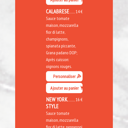
CALABRESE
14 €
Sauce tomate
maison, mozzarella
fior di latte,
champignons,
spianata piccante,
Grana padano DOP;
Après cuisson:
oignons rouges.
Personnaliser
Ajouter au panier
NEW YORK
16 €
STYLE
Sauce tomate
maison, mozzarella
fior di latte, pepperoni