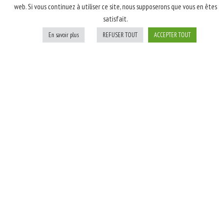
web. Si vous continuez à utiliser ce site, nous supposerons que vous en êtes
latte, poulet rôti
satisfait.
fumé, champignons,
oignons blancs; Après
En savoir plus
REFUSER TOUT
ACCEPTER TOUT
cuisson: persil
Personnaliser
Ajouter au panier