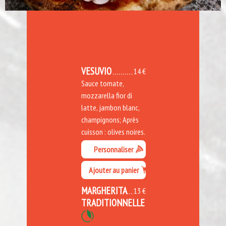
VESUVIO
14 €
Sauce tomate,
mozzarella fior di
latte, jambon blanc,
champignons; Après
cuisson : olives noires.
Personnaliser
Ajouter au panier
MARGHERITA
13 €
TRADITIONNELLE