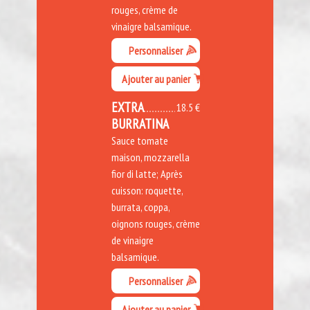
rouges, crème de
vinaigre balsamique.
Personnaliser
Ajouter au panier
EXTRA
18.5 €
BURRATINA
Sauce tomate
maison, mozzarella
fior di latte; Après
cuisson: roquette,
burrata, coppa,
oignons rouges, crème
de vinaigre
balsamique.
Personnaliser
Ajouter au panier