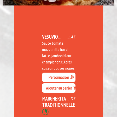
VESUVIO
14 €
Sauce tomate,
mozzarella fior di
latte, jambon blanc,
champignons; Après
cuisson : olives noires.
Personnaliser
Ajouter au panier
MARGHERITA
13 €
TRADITIONNELLE