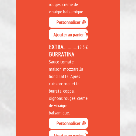
rouges, crème de
vinaigre balsamique.
Personnaliser
Ajouter au panier
EXTRA
18.5 €
BURRATINA
Sauce tomate
maison, mozzarella
fior di latte; Après
cuisson: roquette,
burrata, coppa,
oignons rouges, crème
de vinaigre
balsamique.
Personnaliser
Ajouter au panier