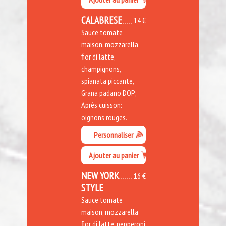
CALABRESE
14 €
Sauce tomate
maison, mozzarella
fior di latte,
champignons,
spianata piccante,
Grana padano DOP;
Après cuisson:
oignons rouges.
Personnaliser
Ajouter au panier
NEW YORK
16 €
STYLE
Sauce tomate
maison, mozzarella
fior di latte, pepperoni