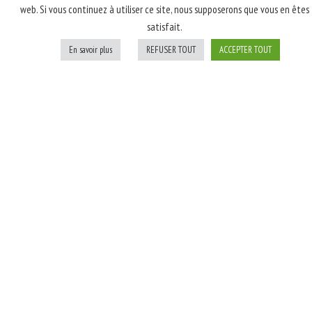
web. Si vous continuez à utiliser ce site, nous supposerons que vous en êtes
latte, poulet rôti
satisfait.
fumé, champignons,
oignons blancs; Après
En savoir plus
REFUSER TOUT
ACCEPTER TOUT
cuisson: persil
Personnaliser
Ajouter au panier