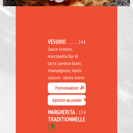
VESUVIO
14 €
Sauce tomate,
mozzarella fior di
latte, jambon blanc,
champignons; Après
cuisson : olives noires.
Personnaliser
Ajouter au panier
MARGHERITA
13 €
TRADITIONNELLE