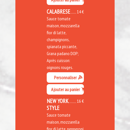
CALABRESE
14 €
Sauce tomate
maison, mozzarella
fior di latte,
champignons,
spianata piccante,
Grana padano DOP;
Après cuisson:
oignons rouges.
Personnaliser
Ajouter au panier
NEW YORK
16 €
STYLE
Sauce tomate
maison, mozzarella
fior di latte, pepperoni