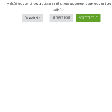
web. Si vous continuez à utiliser ce site, nous supposerons que vous en êtes
latte, poulet rôti
satisfait.
fumé, champignons,
oignons blancs; Après
En savoir plus
REFUSER TOUT
ACCEPTER TOUT
cuisson: persil
Personnaliser
Ajouter au panier