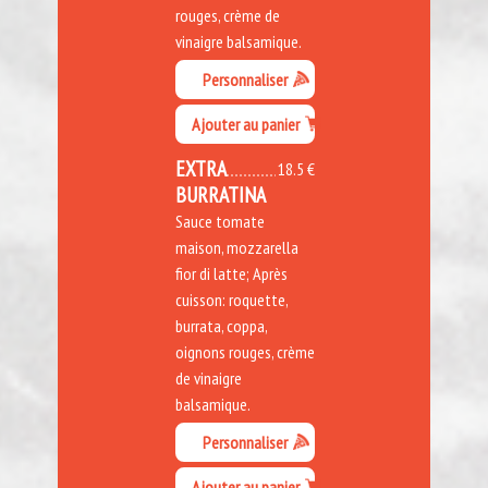
rouges, crème de
vinaigre balsamique.
Personnaliser
Ajouter au panier
EXTRA
18.5 €
BURRATINA
Sauce tomate
maison, mozzarella
fior di latte; Après
cuisson: roquette,
burrata, coppa,
oignons rouges, crème
de vinaigre
balsamique.
Personnaliser
Ajouter au panier