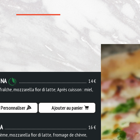
INA
14 €
raîche, mozzarella fior di latte; Après cuisson : miel,
Personnaliser
Ajouter au panier
IA
16 €
ème, mozzarella fior di latte, fromage de chèvre,