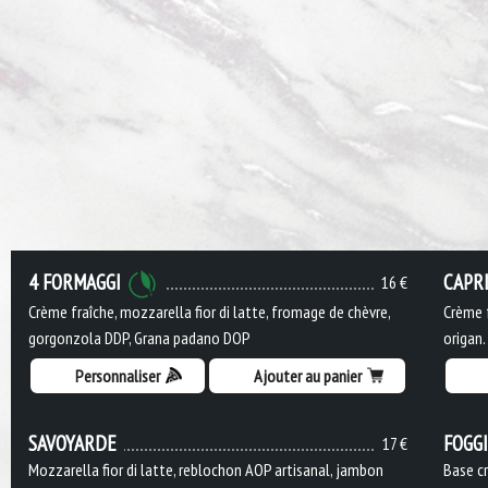
4 FORMAGGI
CAPR
16 €
Crème fraîche, mozzarella fior di latte, fromage de chèvre,
Crème f
gorgonzola DDP, Grana padano DOP
origan.
Personnaliser
Ajouter au panier
SAVOYARDE
FOGG
17 €
Mozzarella fior di latte, reblochon AOP artisanal, jambon
Base cr