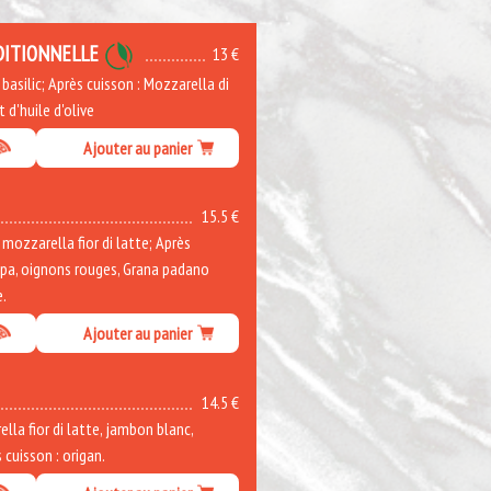
DITIONNELLE
13 €
asilic; Après cuisson : Mozzarella di
t d'huile d'olive
Ajouter au panier
15.5 €
ozzarella fior di latte; Après
ppa, oignons rouges, Grana padano
e.
Ajouter au panier
14.5 €
la fior di latte, jambon blanc,
cuisson : origan.