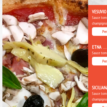
VESUVIO
Sauce toma
champignons
Per
ETNA
Sauce toma
Per
SICILIAN
Sauce toma
champignons