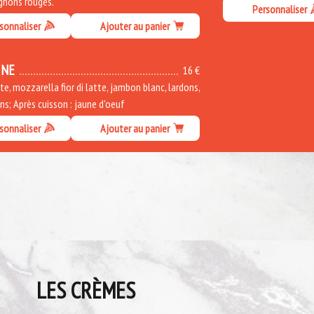
ignons rouges.
Personnaliser
sonnaliser
Ajouter au panier
INE
16 €
, mozzarella fior di latte, jambon blanc, lardons,
s; Après cuisson : jaune d'oeuf
sonnaliser
Ajouter au panier
LES CRÈMES