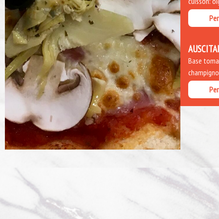
cuisson: o
Per
AUSCITA
Base tomate
champignon
Per