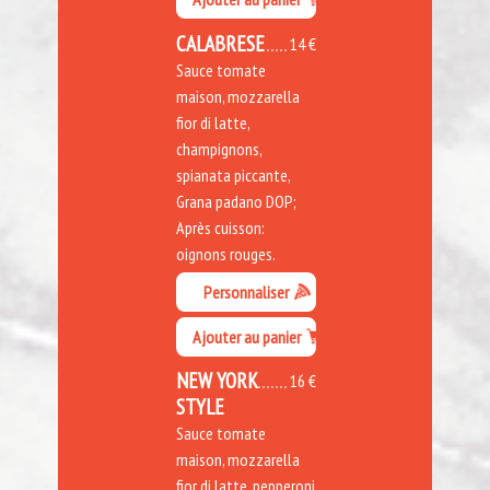
CALABRESE
14 €
Sauce tomate
maison, mozzarella
fior di latte,
champignons,
spianata piccante,
Grana padano DOP;
Après cuisson:
oignons rouges.
Personnaliser
Ajouter au panier
NEW YORK
16 €
STYLE
Sauce tomate
maison, mozzarella
fior di latte, pepperoni