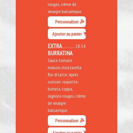
rouges, crème de
vinaigre balsamique.
Personnaliser
Ajouter au panier
EXTRA
18.5 €
BURRATINA
Sauce tomate
maison, mozzarella
fior di latte; Après
cuisson: roquette,
burrata, coppa,
oignons rouges, crème
de vinaigre
balsamique.
Personnaliser
Ajouter au panier