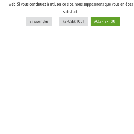
web. Si vous continuez à utiliser ce site, nous supposerons que vous en êtes
latte, poulet rôti
satisfait.
fumé, champignons,
oignons blancs; Après
En savoir plus
REFUSER TOUT
ACCEPTER TOUT
cuisson: persil
Personnaliser
Ajouter au panier