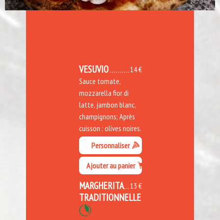
VESUVIO
14 €
Sauce tomate,
mozzarella fior di
latte, jambon blanc,
champignons; Après
cuisson : olives noires.
Personnaliser
Ajouter au panier
MARGHERITA
13 €
TRADITIONNELLE