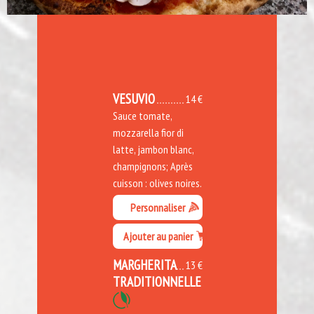
VESUVIO
14 €
Sauce tomate,
mozzarella fior di
latte, jambon blanc,
champignons; Après
cuisson : olives noires.
Personnaliser
Ajouter au panier
MARGHERITA
13 €
TRADITIONNELLE