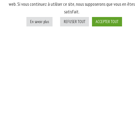
web. Si vous continuez à utiliser ce site, nous supposerons que vous en êtes
latte, poulet rôti
satisfait.
fumé, champignons,
oignons blancs; Après
En savoir plus
REFUSER TOUT
ACCEPTER TOUT
cuisson: persil
Personnaliser
Ajouter au panier