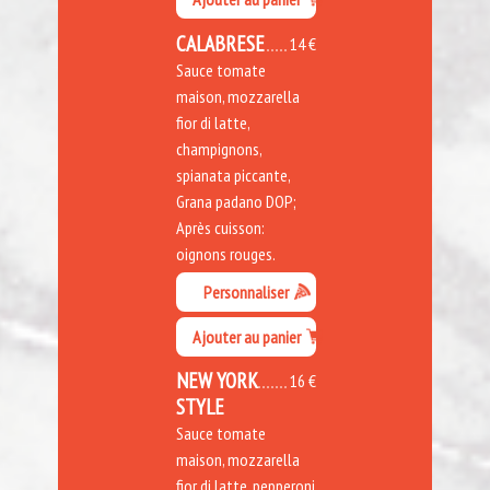
CALABRESE
14 €
Sauce tomate
maison, mozzarella
fior di latte,
champignons,
spianata piccante,
Grana padano DOP;
Après cuisson:
oignons rouges.
Personnaliser
Ajouter au panier
NEW YORK
16 €
STYLE
Sauce tomate
maison, mozzarella
fior di latte, pepperoni