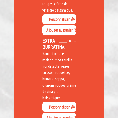
rouges, crème de
vinaigre balsamique.
Personnaliser
Ajouter au panier
EXTRA
18.5 €
BURRATINA
Sauce tomate
maison, mozzarella
fior di latte; Après
cuisson: roquette,
burrata, coppa,
oignons rouges, crème
de vinaigre
balsamique.
Personnaliser
Ajouter au panier