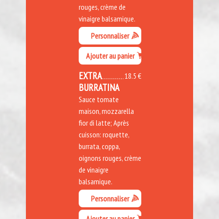
rouges, crème de
vinaigre balsamique.
Personnaliser
Ajouter au panier
EXTRA
18.5 €
BURRATINA
Sauce tomate
maison, mozzarella
fior di latte; Après
cuisson: roquette,
burrata, coppa,
oignons rouges, crème
de vinaigre
balsamique.
Personnaliser
Ajouter au panier