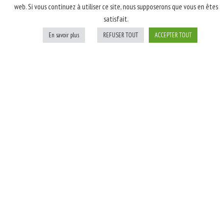
web. Si vous continuez à utiliser ce site, nous supposerons que vous en êtes
latte, poulet rôti
satisfait.
fumé, champignons,
oignons blancs; Après
En savoir plus
REFUSER TOUT
ACCEPTER TOUT
cuisson: persil
Personnaliser
Ajouter au panier