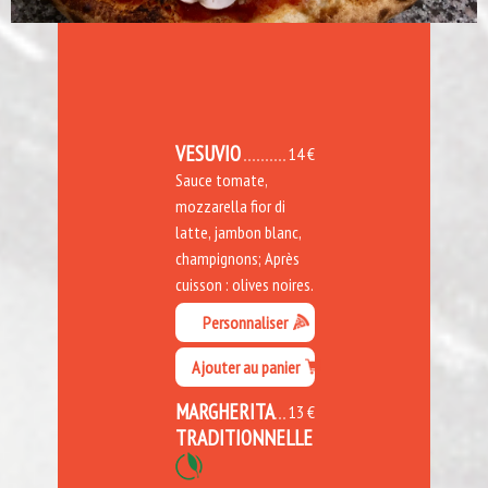
VESUVIO
14 €
Sauce tomate,
mozzarella fior di
latte, jambon blanc,
champignons; Après
cuisson : olives noires.
Personnaliser
Ajouter au panier
MARGHERITA
13 €
TRADITIONNELLE