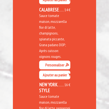
CALABRESE
14 €
Sauce tomate
maison, mozzarella
fior di latte,
champignons,
spianata piccante,
Grana padano DOP;
Après cuisson:
oignons rouges.
Personnaliser
Ajouter au panier
NEW YORK
16 €
STYLE
Sauce tomate
maison, mozzarella
fior di latte, pepperoni