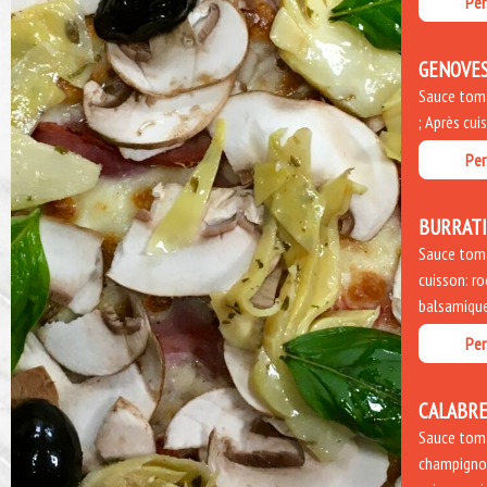
Per
GENOVE
Sauce tomat
; Après cui
Per
BURRAT
Sauce toma
cuisson: ro
balsamique
Per
CALABRE
Sauce toma
champignon