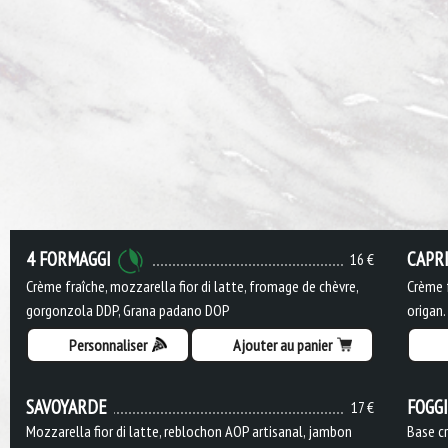
4 FORMAGGI
CAPR
16 €
Crème fraîche, mozzarella fior di latte, fromage de chèvre,
Crème f
gorgonzola DDP, Grana padano DOP
origan.
Personnaliser
Ajouter au panier
SAVOYARDE
FOGG
17 €
Mozzarella fior di latte, reblochon AOP artisanal, jambon
Base cr