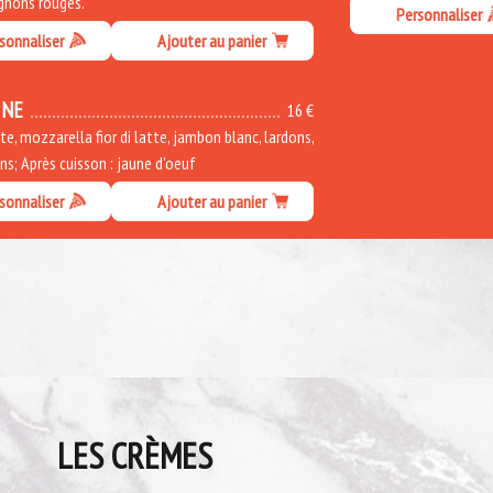
ignons rouges.
Personnaliser
sonnaliser
Ajouter au panier
INE
16 €
, mozzarella fior di latte, jambon blanc, lardons,
s; Après cuisson : jaune d'oeuf
sonnaliser
Ajouter au panier
LES CRÈMES