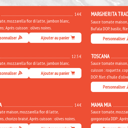
MARGHERITA TRA
14 €
te, mozzarella fior di latte, jambon blanc,
Sauce tomate maison, b
; Après cuisson : olives noires.
Bufala DOP, basilic, file
sonnaliser
Ajouter au panier
Personnaliser
TOSCANA
12.5 €
te, mozzarella fior di latte, jambon blanc.
Sauce tomate maison, m
cuisson : roquette, co
sonnaliser
Ajouter au panier
DOP, filet d'huile d'oliv
Personnaliser
A
MAMA MIA
14 €
te maison, mozzarella fior di latte,
Sauce tomate, mozzarel
, chorizo braisé, Après cuisson : olives noires.
gorgonzola DDP; Après 