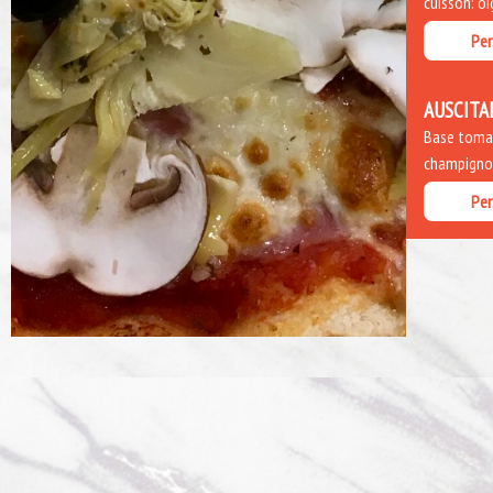
cuisson: o
Per
AUSCITA
Base tomate
champignon
Per