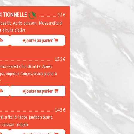
DITIONNELLE
13 €
asilic; Après cuisson : Mozzarella di
t d'huile d'olive
Ajouter au panier
15.5 €
ozzarella fior di latte; Après
ppa, oignons rouges, Grana padano
e.
Ajouter au panier
14.5 €
la fior di latte, jambon blanc,
cuisson : origan.