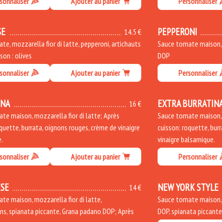
sonnaliser
Ajouter au panier
Personnaliser
SE
PEPPERONI
14.5 €
e, mozzarella fior di latte, pepperoni, artichauts
Sauce tomate maison, m
sson : olives
DOP
sonnaliser
Ajouter au panier
Personnaliser
INA
EXTRA BURRATIN
16 €
te maison, mozzarella fior di latte; Après
Sauce tomate maison, m
quette, burrata, oignons rouges, crème de vinaigre
cuisson: roquette, bur
.
vinaigre balsamique.
sonnaliser
Ajouter au panier
Personnaliser
SE
NEW YORK STYLE
14 €
te maison, mozzarella fior di latte,
Sauce tomate maison, m
s, spianata piccante, Grana padano DOP; Après
DOP, spianata piccant