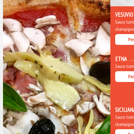
VESUVIO
Sauce toma
champignons
Per
ETNA
Sauce toma
Per
SICILIAN
Sauce toma
champignons