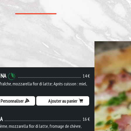
INA
14 €
raîche, mozzarella fior di latte; Après cuisson : miel,
Personnaliser
Ajouter au panier
IA
16 €
ème, mozzarella fior di latte, fromage de chèvre,