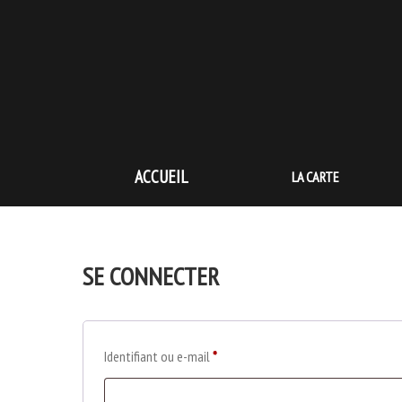
Aller
Vini & pizze
à
la
navigation
principale
ACCUEIL
Passer
LA CARTE
au
contenu
SE CONNECTER
Identifiant ou e-mail
*