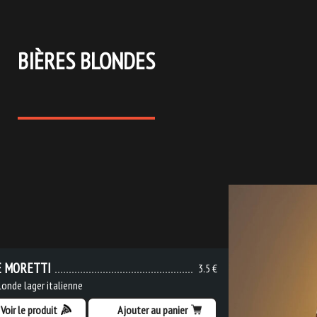
BIÈRES BLONDES
E MORETTI
3.5 €
londe lager italienne
Voir le produit
Ajouter au panier