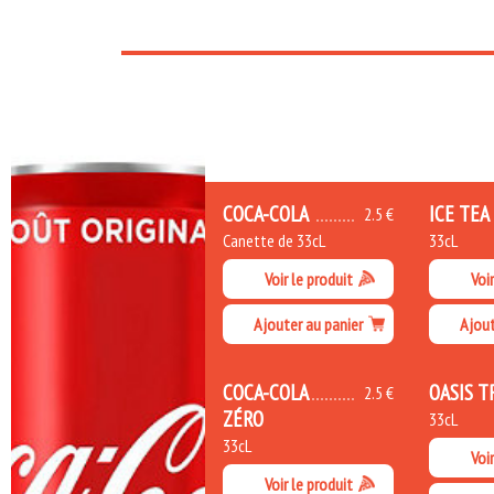
COCA-COLA
ICE TEA
2.5 €
Canette de 33cL
33cL
Voir le produit
Voir
Ajouter au panier
Ajout
COCA-COLA
OASIS T
2.5 €
ZÉRO
33cL
33cL
Voir
Voir le produit