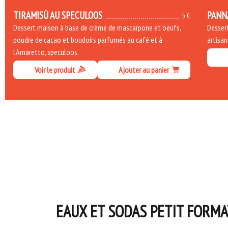
TIRAMISÙ AU SPECULOOS
PANN
5 €
Dessert maison à base de crème de mascarpone et oeufs,
Dessert
poudre de cacao et boudoirs parfumés au café et à
artisan
l'Amaretto, speculoos.
Voir le produit
Ajouter au panier
EAUX ET SODAS PETIT FORMA