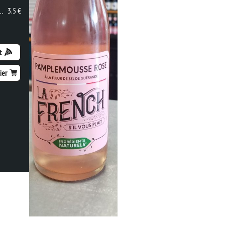
3.5 €
t
ier