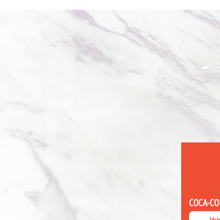
COCA-CO
Voi