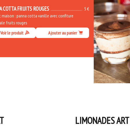
A COTTA FRUITS ROUGES
5 €
 maison : panna cotta vanille avec confiture
ale fruits rouges
Voir le produit
Ajouter au panier
T
LIMONADES ART