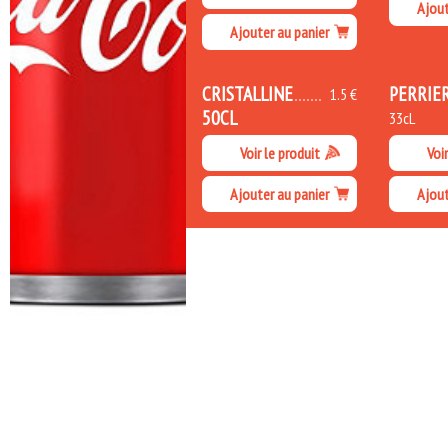
Ajout
Ajouter au panier
CRISTALLINE
PERRIE
1.5 €
50CL
33cL
Voir le produit
Voir
Ajouter au panier
Ajout