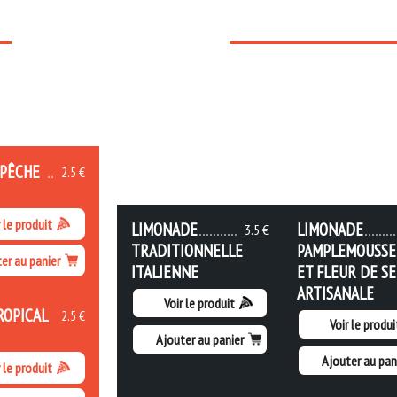
 PÊCHE
2.5 €
 le produit
LIMONADE
LIMONADE
3.5 €
TRADITIONNELLE
PAMPLEMOUSSE
er au panier
ITALIENNE
ET FLEUR DE SE
ARTISANALE
Voir le produit
ROPICAL
2.5 €
Voir le produi
Ajouter au panier
Ajouter au pan
 le produit