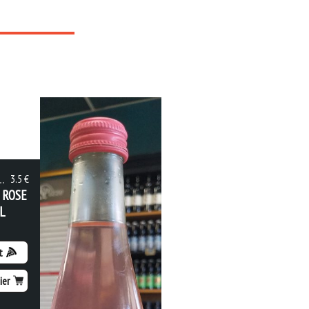
3.5 €
 ROSE
L
t
ier